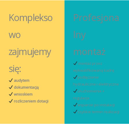
Komplekso
Profesjona
wo
lny
zajmujemy
montaż
montaż przez
się:
wykwalifikowaną kadrę
podłączenie
audytem
hydrauliczne i elektryczne
dokumentacją
uruchomienie +
wnioskiem
regulacja
rozliczeniem dotacji
wsparcie po instalacji
szybkie termin realizacji